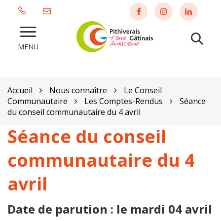
Gestion des traceurs
Lien
Lien
Lien
vers
vers
vers
le
le
le
Al
Communauté
compte
compte
compte
MENU
à
de
Facebook
Instagram
Linkedin
Communes
la
du
re
Pithiverais
Accueil
Nous connaître
Le Conseil
Gâtinais
Communautaire
Les Comptes-Rendus
Séance
du conseil communautaire du 4 avril
Séance du conseil
communautaire du 4
avril
Date de parution : le mardi 04 avril