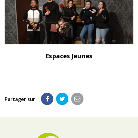
Espaces Jeunes
Partager sur
Partager
Partager
Partager
sur
sur
par
Facebook
Twitter
email