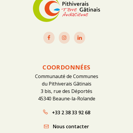
Lien
Lien
Lien
vers
vers
vers
le
le
le
compte
compte
compte
Facebook
Instagram
Linkedin
COORDONNÉES
Communauté de Communes
du Pithiverais Gâtinais
3 bis, rue des Déportés
45340 Beaune-la-Rolande
+33 2 38 33 92 68
Nous contacter